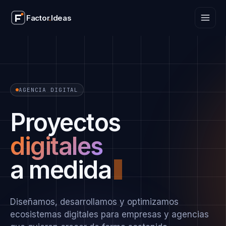
Factor
.
Ideas
Factor
.
Ideas
AGENCIA DIGITAL
Proyectos
digitales
a medida
Diseñamos, desarrollamos y optimizamos
ecosistemas digitales para empresas y agencias