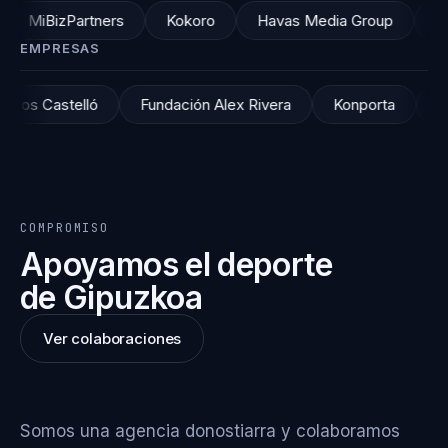
izPartners
Kokoro
Havas Media Group
IDONMS
EMPRESAS
c. Dr. Campos Castelló
Fundación Alex Rivera
Konpor
COMPROMISO
Apoyamos el deporte
de Gipuzkoa
Ver colaboraciones
Somos una agencia donostiarra y colaboramos