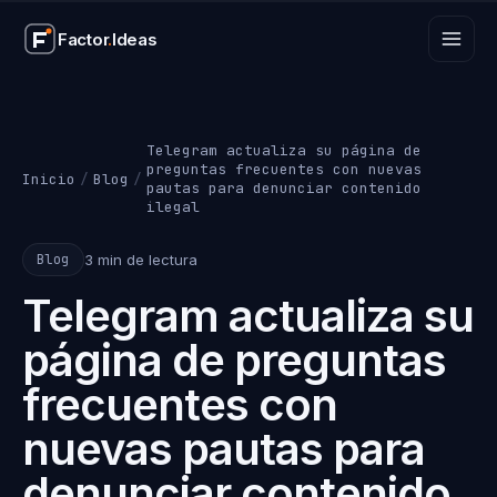
Factor
.
Ideas
Factor
.
Ideas
Telegram actualiza su página de
preguntas frecuentes con nuevas
Inicio
/
Blog
/
pautas para denunciar contenido
ilegal
3 min de lectura
Blog
Telegram actualiza su
página de preguntas
frecuentes con
nuevas pautas para
denunciar contenido