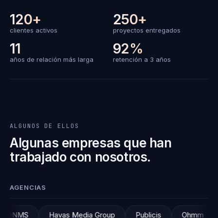
120+
250+
clientes activos
proyectos entregados
11
92%
años de relación más larga
retención a 3 años
ALGUNOS DE ELLOS
Algunas empresas que han
trabajado con nosotros.
AGENCIAS
avas Media Group
Publicis
Ohmm
TresATres