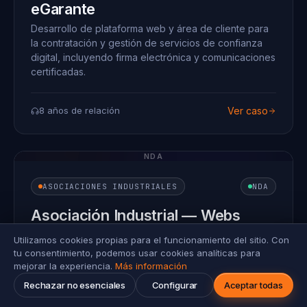
eGarante
Desarrollo de plataforma web y área de cliente para
la contratación y gestión de servicios de confianza
digital, incluyendo firma electrónica y comunicaciones
certificadas.
8 años de relación
Ver caso
NDA
ASOCIACIONES INDUSTRIALES
NDA
Asociación Industrial — Webs
corporativas + marketing
Utilizamos cookies propias para el funcionamiento del sitio. Con
automation
tu consentimiento, podemos usar cookies analíticas para
mejorar la experiencia.
Más información
943 312 516
Desarrollo y mantenimiento del ecosistema digital de
info@factorideas.com
Rechazar no esenciales
Configurar
Aceptar todas
una asociación industrial de referencia nacional, con
webs corporativas interconectadas e integración de