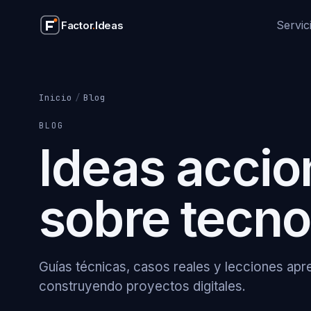
Servic
Factor
.
Ideas
SERVICIOS
Webs corporativas
Diseño y desarrollo we
Inicio
/
Blog
Aplicaciones web
BLOG
SaaS, gestores y apps
Ideas accio
Integración IA
Automatización con Cl
Soporte WordPress
sobre tecno
Mantenimiento, seguri
Ver todos los servicios
Guías técnicas, casos reales y lecciones ap
construyendo proyectos digitales.