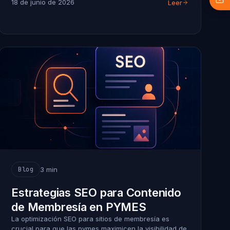
18 de junio de 2026
Leer
3 min
Blog
Estrategias SEO para Contenido
de Membresía en PYMES
La optimización SEO para sitios de membresía es
crucial para que las pymes maximicen la visibilidad de