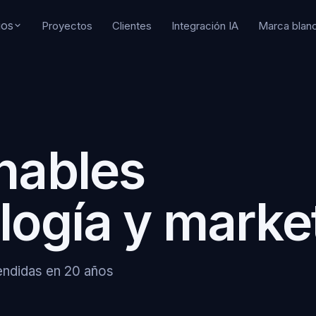
ios
Proyectos
Clientes
Integración IA
Marca blan
Tu
E-commerce
No
b corporativo
Tiendas online y WooCommerce
So
Marketing digital
de
 a medida
SEO, SEM y analítica
cr
nables
ma
SEO para agentes IA
aude y GPT
Visibilidad en ChatGPT y Claude
Marca blanca
logía y marke
dad y backups
Partner técnico para agencias
9
rendidas en 20 años