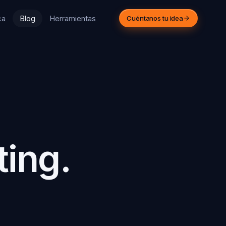
ca
Blog
Herramientas
Cuéntanos tu idea
PARA AGENCIAS
 agencia crece.
sotros ejecutamos.
mos el equipo técnico de
cenas de agencias
eativas. Trabajamos bajo tu
rca.
Ver cómo funciona
ting.
43 312 516