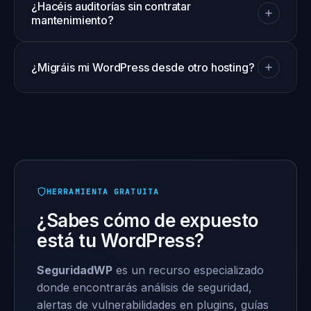
incidencias de seguridad sin coste adicional
¿Hacéis auditorías sin contratar
siempre que el sitio estuviera bajo
mantenimiento?
mantenimiento al ocurrir. Limpiamos,
restauramos backup limpio, identificamos
Sí. Hacemos auditorías técnicas y de seguridad
vector de entrada y reforzamos.
puntuales (sin contratar plan continuado). Te
¿Migráis mi WordPress desde otro hosting?
entregamos un informe detallado y, si decides
hacer las mejoras tú o con tu equipo, sin
Sí, gratis con cualquier plan anual. Migración
compromiso.
sin downtime, con redirecciones SEO y
verificación post-migración.
HERRAMIENTA GRATUITA
¿Sabes cómo de expuesto
está tu WordPress?
SeguridadWP
es un recurso especializado
donde encontrarás análisis de seguridad,
alertas de vulnerabilidades en plugins, guías