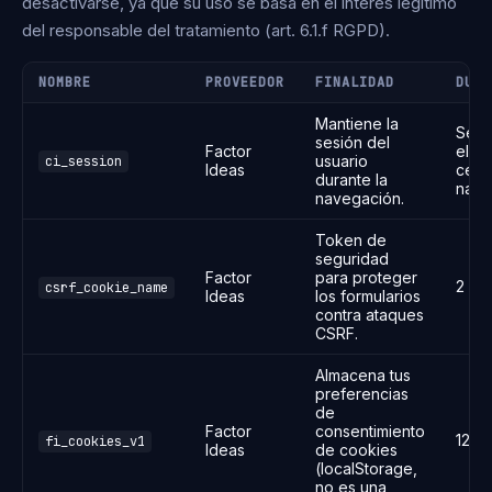
desactivarse, ya que su uso se basa en el interés legítimo
del responsable del tratamiento (art. 6.1.f RGPD).
NOMBRE
PROVEEDOR
FINALIDAD
DURA
Mantiene la
Sesi
sesión del
Factor
elimi
usuario
ci_session
Ideas
cerra
durante la
nave
navegación.
Token de
seguridad
Factor
para proteger
2 ho
csrf_cookie_name
Ideas
los formularios
contra ataques
CSRF.
Almacena tus
preferencias
de
Factor
consentimiento
12 m
fi_cookies_v1
Ideas
de cookies
(localStorage,
no es una