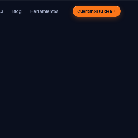
ca
Blog
Herramientas
Cuéntanos tu idea
PARA AGENCIAS
 agencia crece.
sotros ejecutamos.
mos el equipo técnico de
cenas de agencias
eativas. Trabajamos bajo tu
rca.
Ver cómo funciona
43 312 516