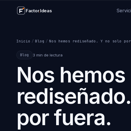
Servic
Factor
.
Ideas
SERVICIOS
Webs corporativas
Diseño y desarrollo we
Inicio
/
Blog
/
Nos hemos rediseñado. Y no solo por
Aplicaciones web
SaaS, gestores y apps
3 min de lectura
Blog
Nos hemos
Integración IA
Automatización con Cl
Soporte WordPress
Mantenimiento, seguri
rediseñado.
Ver todos los servicios
por fuera.