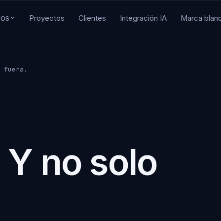
ios
Proyectos
Clientes
Integración IA
Marca blan
Tu
E-commerce
No
b corporativo
Tiendas online y WooCommerce
 fuera.
So
Marketing digital
de
 a medida
SEO, SEM y analítica
cr
ma
SEO para agentes IA
aude y GPT
Visibilidad en ChatGPT y Claude
Marca blanca
dad y backups
Partner técnico para agencias
 Y no solo
9