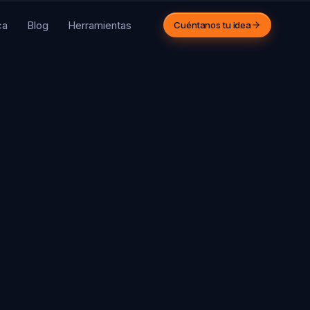
ca
Blog
Herramientas
Cuéntanos tu idea
PARA AGENCIAS
 agencia crece.
sotros ejecutamos.
mos el equipo técnico de
cenas de agencias
eativas. Trabajamos bajo tu
rca.
Ver cómo funciona
43 312 516