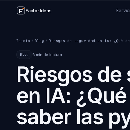
Servic
Factor
.
Ideas
SERVICIOS
Webs corporativas
Diseño y desarrollo we
Inicio
/
Blog
/
Riesgos de seguridad en IA: ¿Qué de
Aplicaciones web
SaaS, gestores y apps
3 min de lectura
Blog
Riesgos de
Integración IA
Automatización con Cl
Soporte WordPress
Mantenimiento, seguri
en IA: ¿Qu
Ver todos los servicios
saber las 