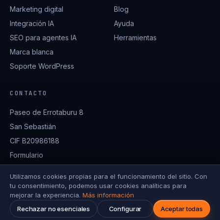
Marketing digital
Blog
Integración IA
Ayuda
SEO para agentes IA
Herramientas
Marca blanca
Soporte WordPress
CONTACTO
Paseo de Errotaburu 8
San Sebastián
CIF B20986188
Formulario
Utilizamos cookies propias para el funcionamiento del sitio. Con
tu consentimiento, podemos usar cookies analíticas para
© 2026 Factor Ideas — Todos los derechos reservados
mejorar la experiencia.
Más información
943 312 516
Aviso legal
Privacidad
Cookies
Configurar cookies
info@factorideas.com
Rechazar no esenciales
Configurar
Aceptar todas