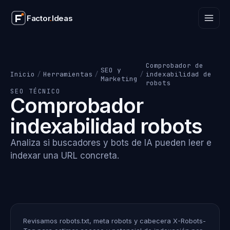
Factor
.
Ideas
Factor
.
Ideas
Comprobador de
SEO y
Inicio
/
Herramientas
/
/
indexabilidad de
Marketing
robots
SEO TÉCNICO
Comprobador
indexabilidad robots
Analiza si buscadores y bots de IA pueden leer e
indexar una URL concreta.
Revisamos robots.txt, meta robots y cabecera X-Robots-