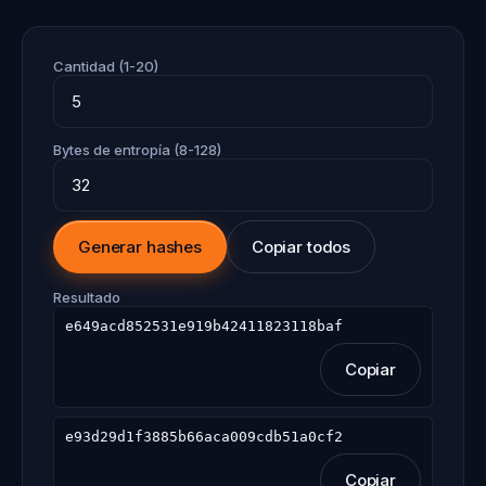
Cantidad (1-20)
Bytes de entropía (8-128)
Generar hashes
Copiar todos
Resultado
e649acd852531e919b42411823118baf
Copiar
e93d29d1f3885b66aca009cdb51a0cf2
Copiar