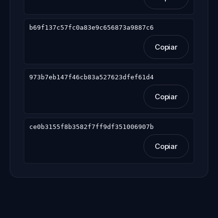
b69f137c57fc0a83e9c656873a9887c6
Copiar
973b7eb147f46cb83a527623dfef61d4
Copiar
ce0b3155f8b3582f7ff9df351006907b
Copiar