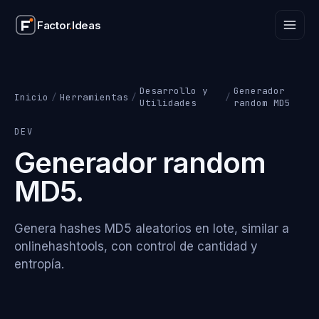
Factor
.
Ideas
Factor
.
Ideas
Desarrollo y
Generador
Inicio
/
Herramientas
/
/
Utilidades
random MD5
DEV
Generador random
MD5.
Genera hashes MD5 aleatorios en lote, similar a
onlinehashtools, con control de cantidad y
entropía.