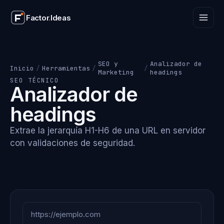
Factor
.
Ideas
Factor
.
Ideas
SEO y
Analizador de
Inicio
/
Herramientas
/
/
Marketing
headings
SEO TÉCNICO
Analizador de
headings
Extrae la jerarquía H1-H6 de una URL en servidor
con validaciones de seguridad.