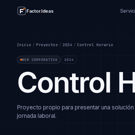
Servic
Factor
.
Ideas
SERVICIOS
Webs corporativas
Diseño y desarrollo we
Inicio
/
Proyectos
/
2024
/
Control Horario
Aplicaciones web
SaaS, gestores y apps
WEB CORPORATIVA
2024
Integración IA
Control H
Automatización con Cl
Soporte WordPress
Mantenimiento, seguri
Ver todos los servicios
Proyecto propio para presentar una solución 
jornada laboral.