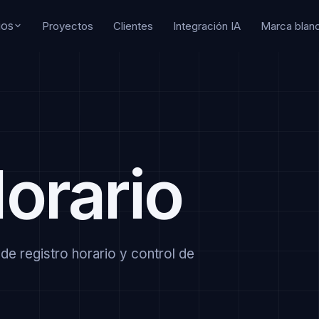
ios
Proyectos
Clientes
Integración IA
Marca blan
Tu
E-commerce
No
b corporativo
Tiendas online y WooCommerce
So
Marketing digital
de
 a medida
SEO, SEM y analítica
cr
ma
SEO para agentes IA
orario
aude y GPT
Visibilidad en ChatGPT y Claude
Marca blanca
dad y backups
Partner técnico para agencias
9
de registro horario y control de