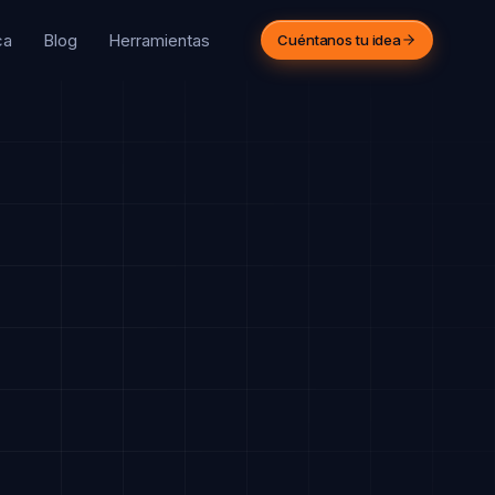
ca
Blog
Herramientas
Cuéntanos tu idea
PARA AGENCIAS
 agencia crece.
sotros ejecutamos.
mos el equipo técnico de
cenas de agencias
eativas. Trabajamos bajo tu
rca.
Ver cómo funciona
43 312 516