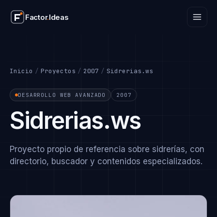
Factor
.
Ideas
Factor
.
Ideas
Inicio
/
Proyectos
/
2007
/
Sidrerias.ws
DESARROLLO WEB AVANZADO
2007
Sidrerias.ws
Proyecto propio de referencia sobre sidrerías, con
directorio, buscador y contenidos especializados.